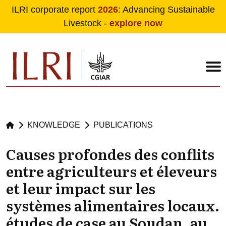
ILRI corporate report
2026
: Advancing Sustainable
Livestock -
explore now
Skip to main content
KNOWLEDGE
PUBLICATIONS
Causes profondes des conflits
entre agriculteurs et éleveurs
et leur impact sur les
systèmes alimentaires locaux.
études de case au Soudan, au